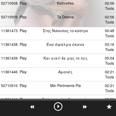
52710508
Play
Kathreftes
02:06
Tools
52710509
Play
Ta Desma
02:06
Tools
11361473
Play
Στης Νάουσας το κάστρο
00:48
Tools
11361438
Play
Ένα σφάλμα έκανα
03:16
Tools
11361439
Play
Και γιατί δε μας το λες
05:04
Tools
11361446
Play
Αμανές
02:21
Tools
52710510
Play
Min Perimemis Pia
02:21
Tools
11361441
Play
Εσύ μου χάραξες πορεία
07:52
Tools
11361447
Play
Κομμάτια μ' έκανες
03:55