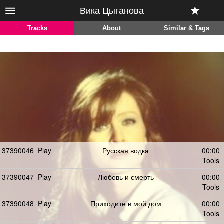
Вика Цыганова
Tracks
About
Similar & Tags
37390046
Play
Русская водка
00:00
Tools
37390047
Play
Любовь и смерть
00:00
Tools
37390048
Play
Приходите в мой дом
00:00
Tools