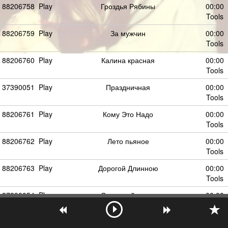
88206758
Play
Гроздья Рябины
00:00
Tools
88206759
Play
За мужчин
00:00
Tools
88206760
Play
Калина красная
00:00
Tools
37390051
Play
Праздничная
00:00
Tools
88206761
Play
Кому Это Надо
00:00
Tools
88206762
Play
Лето пьяное
00:00
Tools
88206763
Play
Дорогой Длинною
00:00
Tools
37390054
Play
Северный ветер
00:00
Tools
37390057
Play
Андреевский флаг
00:00