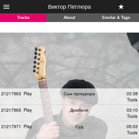
Виктор Петлюра
Tracks
About
Similar & Tags
21217963
Play
Сын прокурора
03:38
Tools
21217965
Play
Дембеля
03:10
Tools
21217971
Play
Суд
05:03
Tools