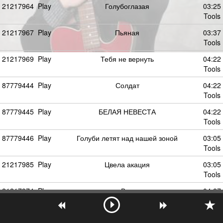
21217964
Play
Голубоглазая
03:25
Tools
21217967
Play
Пьяная
03:37
Tools
21217969
Play
Тебя не вернуть
04:22
Tools
87779444
Play
Солдат
04:22
Tools
87779445
Play
БЕЛАЯ НЕВЕСТА
04:22
Tools
87779446
Play
Голуби летят над нашей зоной
03:05
Tools
21217985
Play
Цвела акация
03:05
Tools
21217974
Play
Вор
04:27
Tools
59012347
Play
В ГОРОДСКОМ САДУ
03:58