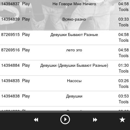
14394837
Play
Не Говори Мне Ничего
04:58
Tools
14394839
Play
Всяко-разно
03:33
Tools
87269515
Play
Девушки Бывают Разные
04:58
Tools
87269516
Play
лето это
04:58
Tools
14394884
Play
Девушки (Девушки Бывают Разные)
01:30
Tools
14394835
Play
Насосы
03:26
Tools
14394838
Play
Девушки
03:53
Tools
14394832
Play
Это моё
03:00
Tools
52330552
Play
ЛЮБИ, МЕНЯ ЛЮБИ
03:00