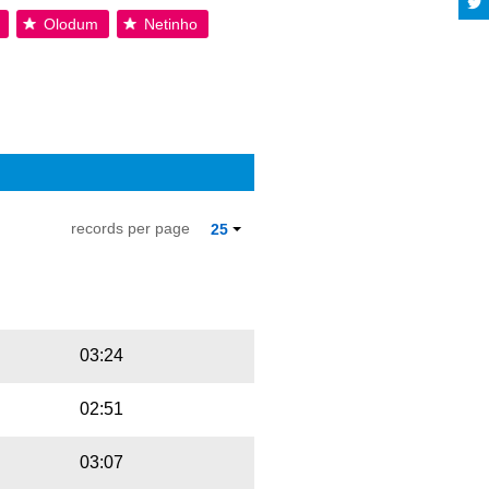
Olodum
Netinho
records per page
25
Playbut
Trackname
03:24
02:51
03:07