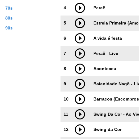
4
Peraê
70s
80s
5
Estrela Primeira (Amo
90s
6
A vida é festa
7
Peraê - Live
8
Aconteceu
9
Baianidade Nagô - Li
10
Barracos (Escombros
11
Swing Da Cor - Ao Vi
12
Swing da Cor