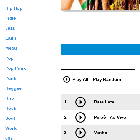
Hip Hop
Indie
Jazz
Latin
Metal
Pop
Pop Punk
Punk
Play All
Play Random
Reggae
Trackimage
Playbut
Rnb
1
Bate Lata
Rock
2
Peraê - Ao Vivo
Soul
World
3
Venha
60s