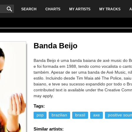
SEARCH
CHARTS
MY ARTISTS
MY TRACKS
A
Banda Beijo
Banda Beijo é uma banda baiana de axé music do Bra
e foi formada em 1988, tendo como vocalista o canto
também. Apesar de ser uma banda de Axé Music, não 
estilo. Incluindo desde Tim Maia até The Police, saiu
baiano, e teve seu sucesso expandido por todo o Br
contributed text is available under the Creative Co
may apply.
Tags:
pop
brazilian
brasil
axe
positive sou
Similar artists: