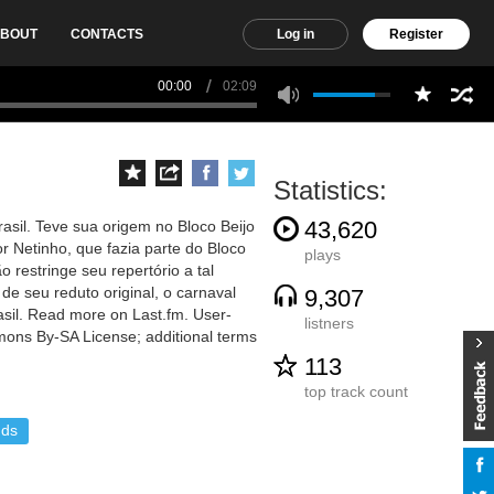
BOUT
CONTACTS
Log in
Register
00:00
02:09
Statistics:
43,620
sil. Teve sua origem no Bloco Beijo
r Netinho, que fazia parte do Bloco
plays
restringe seu repertório a tal
 de seu reduto original, o carnaval
9,307
asil. Read more on Last.fm. User-
listners
mmons By-SA License; additional terms
113
top track count
nds