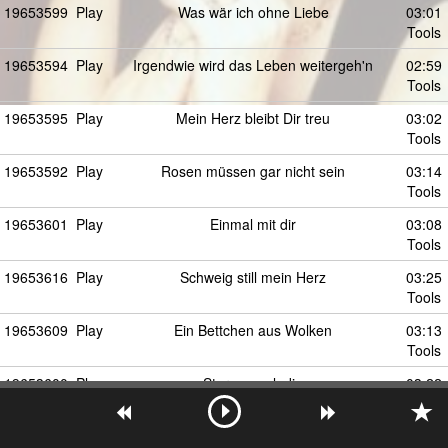
19653599
Play
Was wär ich ohne Liebe
03:01
Tools
19653594
Play
Irgendwie wird das Leben weitergeh'n
02:59
Tools
19653595
Play
Mein Herz bleibt Dir treu
03:02
Tools
19653592
Play
Rosen müssen gar nicht sein
03:14
Tools
19653601
Play
Einmal mit dir
03:08
Tools
19653616
Play
Schweig still mein Herz
03:25
Tools
19653609
Play
Ein Bettchen aus Wolken
03:13
Tools
19653600
Play
Sternenmelodie
03:22
Tools
19653597
Play
Wo ist die Zeit geblieben?
02:54