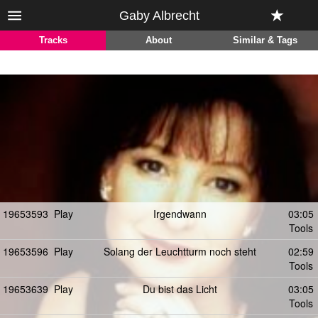
Gaby Albrecht
Tracks
About
Similar & Tags
19653593
Play
Irgendwann
03:05
Tools
19653596
Play
Solang der Leuchtturm noch steht
02:59
Tools
19653639
Play
Du bist das Licht
03:05
Tools