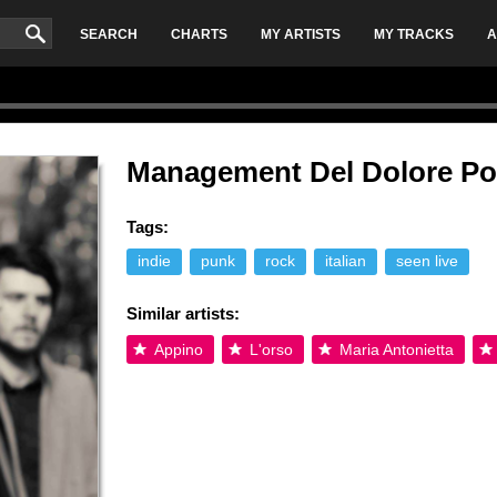
SEARCH
CHARTS
MY ARTISTS
MY TRACKS
A
Management Del Dolore Po
Tags:
indie
punk
rock
italian
seen live
Similar artists:
Appino
L'orso
Maria Antonietta