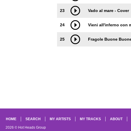
23
Vado al mare - Cover
24
Vieni all'inferno con 
25
Fragole Buone Buon
HOME
SEARCH
MY ARTISTS
MY TRACKS
ABOUT
2026 © Hot Heads Group