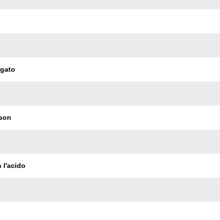
ogato
son
 l'acido