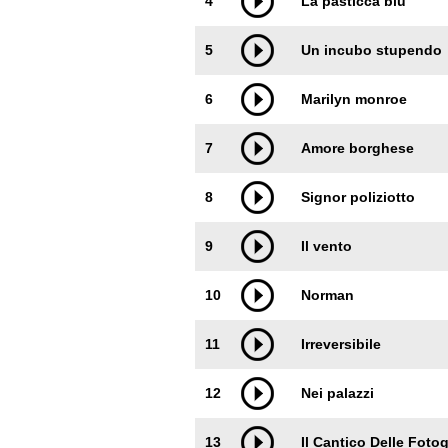
4
La pasticca blu
5
Un incubo stupendo
6
Marilyn monroe
7
Amore borghese
8
Signor poliziotto
9
Il vento
10
Norman
11
Irreversibile
12
Nei palazzi
13
Il Cantico Delle Fotog