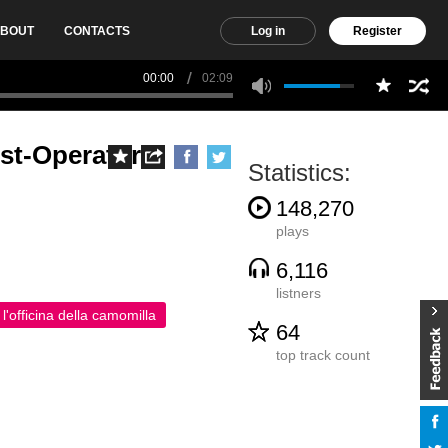
BOUT
CONTACTS
Log in
Register
00:00
02:09
st-Operatorio
Statistics:
148,270
plays
6,116
listners
l'officina della camomilla
64
top track count