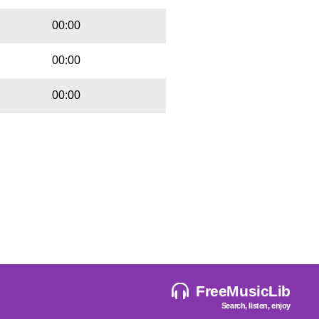
00:00
00:00
00:00
FreeMusicLib
Search, listen, enjoy