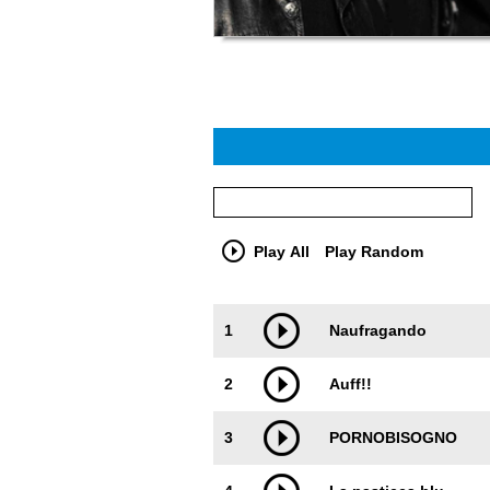
Play All
Play Random
Trackimage
Playbut
1
Naufragando
2
Auff!!
3
PORNOBISOGNO