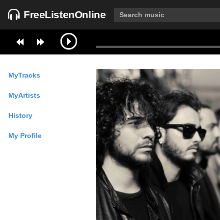
FreeListenOnline
MyTracks
MyArtists
History
My Profile