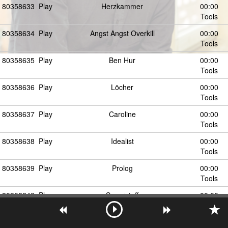
80358633
Play
Herzkammer
00:00
Tools
80358634
Play
Angst Angst Overkill
00:00
Tools
80358635
Play
Ben Hur
00:00
Tools
80358636
Play
Löcher
00:00
Tools
80358637
Play
Caroline
00:00
Tools
80358638
Play
Idealist
00:00
Tools
80358639
Play
Prolog
00:00
Tools
80358640
Play
Sauerstoff
00:00
Tools
80358643
Play
Das Ende (Jetzt beginnt die Zukunft)
00:00