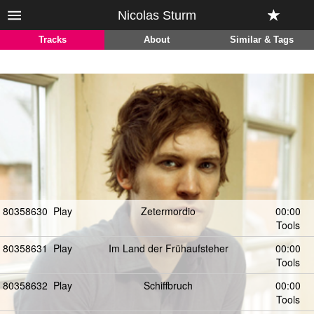
Nicolas Sturm
Tracks
About
Similar & Tags
80358630
Play
Zetermordio
00:00
Tools
80358631
Play
Im Land der Frühaufsteher
00:00
Tools
80358632
Play
Schiffbruch
00:00
Tools