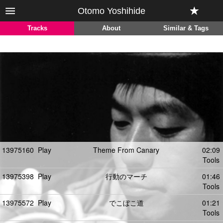
Otomo Yoshihide
Tracks
About
Similar & Tags
13975160
Play
Theme From Canary
02:09
Tools
13975398
Play
行動のマーチ
01:46
Tools
13975572
Play
でこぼこ道
01:21
Tools