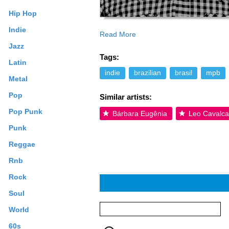
Hip Hop
Indie
Read More
nem mistura grandes influências. Não é
Jazz
prodígio, nunca pertenceu a nenhuma 
Tags:
"mais ou menos famoso" nem ganhou nenh
Latin
estrelato. www.myspace.com/pelico | www
indie
brazilian
brasil
mpb
Metal
Commons By-SA License; additional ter
Pop
Similar artists:
Pop Punk
Bárbara Eugênia
Leo Cavalca
Punk
Reggae
Rnb
Rock
Soul
World
60s