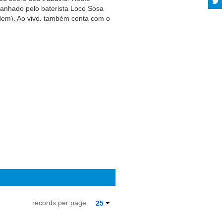
panhado pelo baterista Loco Sosa
idem). Ao vivo, também conta com o
 Sua música não é revolucionária
ecial. Pélico não foi um menino-
do. Nunca foi gravado por ninguém
resumo, Pélico está pronto para o
xt is available under the Creative
records per page
25