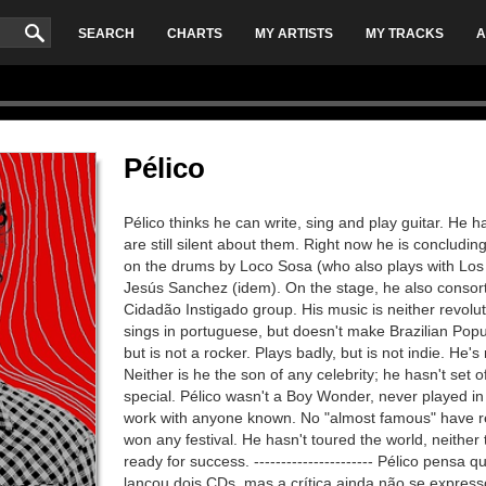
SEARCH
CHARTS
MY ARTISTS
MY TRACKS
A
Pélico
Pélico thinks he can write, sing and play guitar. He h
are still silent about them. Right now he is concluding
on the drums by Loco Sosa (who also plays with Los
Jesús Sanchez (idem). On the stage, he also consor
Cidadão Instigado group. His music is neither revolut
sings in portuguese, but doesn't make Brazilian Pop
but is not a rocker. Plays badly, but is not indie. He'
Neither is he the son of any celebrity; he hasn't set 
special. Pélico wasn't a Boy Wonder, never played i
work with anyone known. No "almost famous" have r
won any festival. He hasn't toured the world, neither 
ready for success. ---------------------- Pélico pensa
lançou dois CDs, mas a crítica ainda não se express