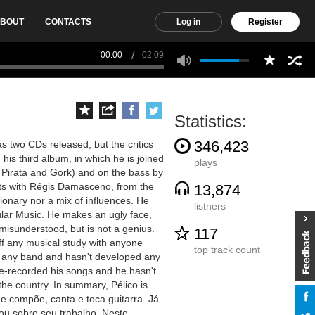
BOUT
CONTACTS
Log in
Register
00:00
02:09
Statistics:
346,423
as two CDs released, but the critics
 his third album, in which he is joined
plays
 Pirata and Gork) and on the bass by
ts with Régis Damasceno, from the
13,874
ionary nor a mix of influences. He
listners
ular Music. He makes an ugly face,
s misunderstood, but is not a genius.
117
off any musical study with anyone
top track count
n any band and hasn't developed any
e-recorded his songs and he hasn't
the country. In summary, Pélico is
 que compõe, canta e toca guitarra. Já
ou sobre seu trabalho. Neste