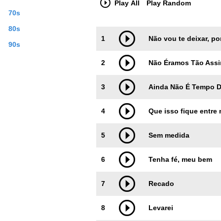
Play All
Play Random
70s
80s
Trackimage
Playbut
1
Não vou te deixar, p
90s
2
Não Éramos Tão Ass
3
Ainda Não É Tempo D
4
Que isso fique entre
5
Sem medida
6
Tenha fé, meu bem
7
Recado
8
Levarei