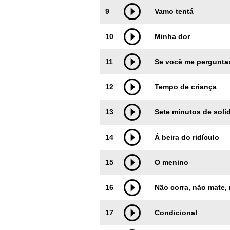
9
Vamo tentá
10
Minha dor
11
Se você me pergunta
12
Tempo de criança
13
Sete minutos de soli
14
À beira do ridículo
15
O menino
16
Não corra, não mate,
17
Condicional