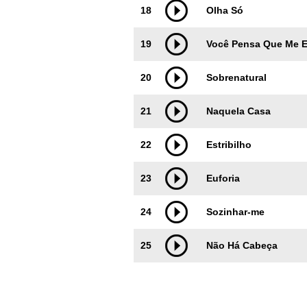
18
Olha Só
19
Você Pensa Que Me 
20
Sobrenatural
21
Naquela Casa
22
Estribilho
23
Euforia
24
Sozinhar-me
25
Não Há Cabeça