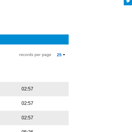
records per page
25
Playbut
Trackname
02:57
02:57
02:57