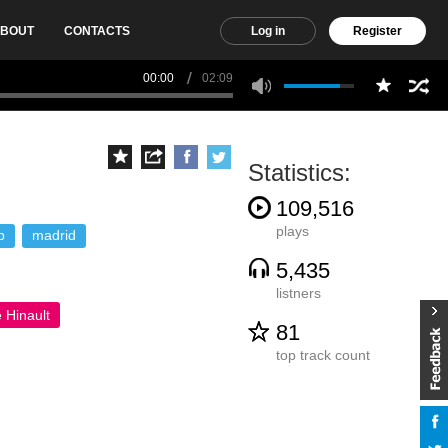
BOUT
CONTACTS
Log in
Register
00:00
02:09
Statistics:
109,516
plays
p
madrid
5,435
listners
 Hinault
81
top track count