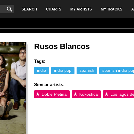
SEARCH
CHARTS
MY ARTISTS
MY TRACKS
A
Rusos Blancos
Tags:
indie
indie pop
spanish
spanish indie po
Similar artists:
Doble Pletina
Kokoshca
Los lagos de