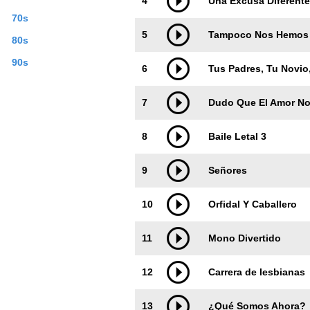
4
Una Excusa Diferente
70s
5
Tampoco Nos Hemos 
80s
90s
6
Tus Padres, Tu Novio
7
Dudo Que El Amor No
8
Baile Letal 3
9
Señores
10
Orfidal Y Caballero
11
Mono Divertido
12
Carrera de lesbianas
13
¿Qué Somos Ahora?