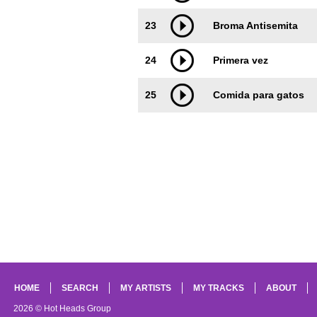
23
Broma Antisemita
24
Primera vez
25
Comida para gatos
HOME
SEARCH
MY ARTISTS
MY TRACKS
ABOUT
2026 © Hot Heads Group