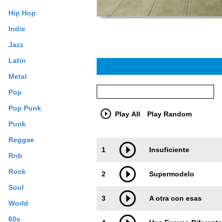
Hip Hop
Indie
Jazz
Latin
Metal
Pop
Pop Punk
Play All
Play Random
Punk
Reggae
Trackimage
Playbut
1
Insuficiente
Rnb
Rock
2
Supermodelo
Soul
3
A otra con esas
World
60s