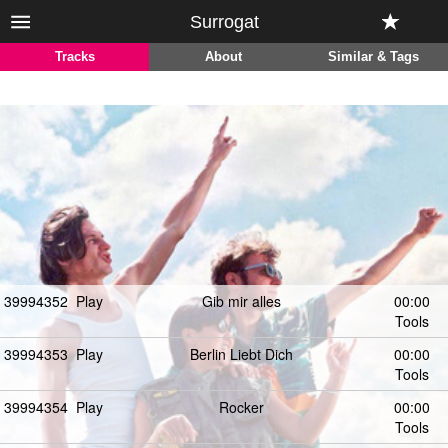
Surrogat
Tracks
About
Similar & Tags
39994352
Play
Gib mir alles
00:00
Tools
39994353
Play
Berlin Liebt Dich
00:00
Tools
39994354
Play
Rocker
00:00
Tools