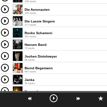
106 tracks
Die Aeronauten
246 tracks
Die Lassie Singers
177 tracks
Rocko Schamoni
361 tracks
Hansen Band
73 tracks
Jochen Distelmeyer
88 tracks
Bernd Begemann
997 tracks
Janka
35 tracks
Karamel
159 tracks
Die Regierung
134 tracks