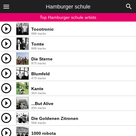
Hamburger schule
Top Hamburger schule artists
Tocotronic
996 tracks
Tomte
999 tracks
Die Sterne
975 tracks
Blumfeld
475 tracks
Kante
303 tracks
...But Alive
450 tracks
Die Goldenen Zitronen
569 tracks
1000 robota