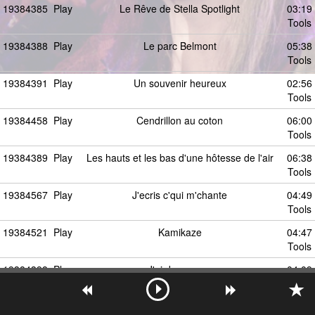
19384385
Play
Le Rêve de Stella Spotlight
03:19
Tools
19384388
Play
Le parc Belmont
05:38
Tools
19384391
Play
Un souvenir heureux
02:56
Tools
19384458
Play
Cendrillon au coton
06:00
Tools
19384389
Play
Les hauts et les bas d'une hôtesse de l'air
06:38
Tools
19384567
Play
J'ecris c'qui m'chante
04:49
Tools
19384521
Play
Kamikaze
04:47
Tools
19384398
Play
J'ai douze ans
04:09
Tools
19384402
Play
Hymne à la beauté du monde
02:20