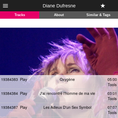
Diane Dufresne
Tracks
About
Similar & Tags
19384383
Play
Oxygène
05:00
Tools
19384384
Play
J'ai rencontré l'homme de ma vie
03:01
Tools
19384387
Play
Les Adieux D'un Sex Symbol
07:07
Tools