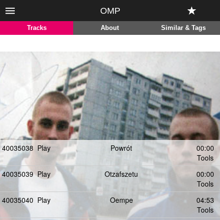
OMP
Tracks
About
Similar & Tags
40035038
Play
Powrót
00:00
Tools
40035039
Play
Otzafszetu
00:00
Tools
40035040
Play
Oempe
04:53
Tools