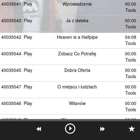
40035041
Play
Wprowadzenie
00:00
Tools
40035043
Play
Ja z daleka
00:00
Tools
40035042
Play
Heaven is a Halfpipe
04:08
Tools
40035044
Play
Zobacz Co Potrafię
00:00
Tools
40035045
Play
Dobra Oferta
00:00
Tools
40035047
Play
O miejscu i ludziach
00:00
Tools
40035046
Play
Wilanów
00:00
Tools
40035048
Play
Warszawa nocą
00:00
Tools
40035049
Play
Polskie piosenki
00:00